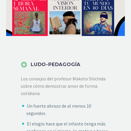


LUDO-PEDAGOGÍA
Los consejos del profesor Makoto Shichida
sobre cómo demostrar amor de forma
cotidiana:
Un fuerte abrazo de al menos 10
segundos.
El elogio hace que el infante tenga más
confianza en sí mismo, lo motiva a hacer