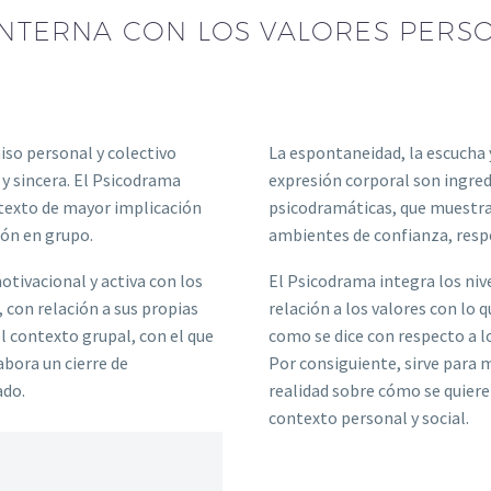
NTERNA CON LOS VALORES PERSON
so personal y colectivo
La espontaneidad, la escucha 
 y sincera. El Psicodrama
expresión corporal son ingre
ntexto de mayor implicación
psicodramáticas, que muestr
ión en grupo.
ambientes de confianza, resp
tivacional y activa con los
El Psicodrama integra los nive
 con relación a sus propias
relación a los valores con lo q
el contexto grupal, con el que
como se dice con respecto a lo 
abora un cierre de
Por consiguiente, sirve para m
ado.
realidad sobre cómo se quiere 
contexto personal y social.