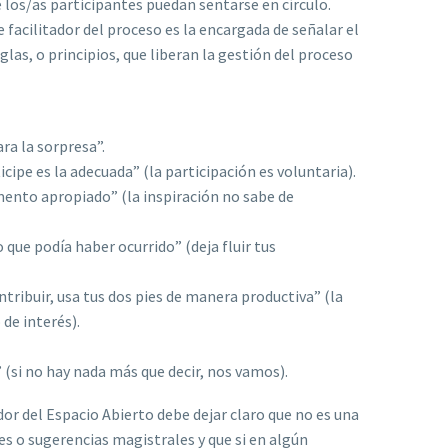
 los/as participantes puedan sentarse en círculo.
 facilitador del proceso es la encargada de señalar el
glas, o principios, que liberan la gestión del proceso
ra la sorpresa”.
icipe es la adecuada” (la participación es voluntaria).
ento apropiado” (la inspiración no sabe de
o que podía haber ocurrido” (deja fluir tus
ntribuir, usa tus dos pies de manera productiva” (la
 de interés).
 (si no hay nada más que decir, nos vamos).
ador del Espacio Abierto debe dejar claro que no es una
es o sugerencias magistrales y que si en algún