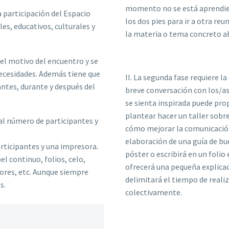
momento no se está aprendien
 participación del Espacio
los dos pies para ir a otra re
es, educativos, culturales y
la materia o tema concreto a
 el motivo del encuentro y se
necesidades. Además tiene que
II. La segunda fase requiere la
antes, durante y después del
breve conversación con los/a
se sienta inspirada puede pr
plantear hacer un taller sobr
al número de participantes y
cómo mejorar la comunicación
elaboración de una guía de bue
rticipantes y una impresora.
póster o escribirá en un folio
l continuo, folios, celo,
ofrecerá una pequeña explicaci
ores, etc. Aunque siempre
delimitará el tiempo de reali
s.
colectivamente.