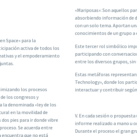
«Mariposas»: Son aquellos par
absorbiendo información de 
con un solo tema. Aportan una
conocimientos de un grupo a 
pen Space» para la
Este tercer rol simbólico impr
icipación activa de todos los
participando con conversacion
reativas y el empoderamiento
entre los diversos grupos, sin
juntas.
Estas metáforas representan l
Technology», donde los parti
timizando los procesos
interactuar y contribuir según
 de los congresos y
 la denominada «ley de los
ural en la movilidad de
V. En cada sesión o propuesta
 dos pies para ir donde vibre
informe realizado a mano u o
proceso. Se acuerda entre
Durante el proceso el gran g
a encuentra que no está