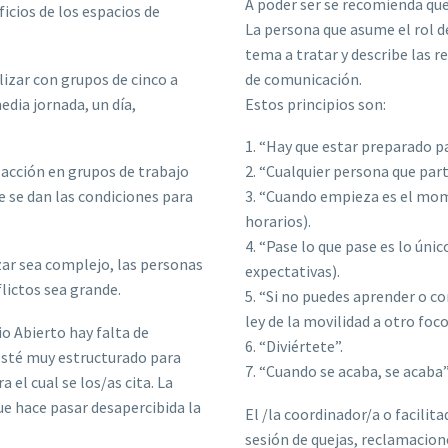
A poder ser se recomienda que
icios de los espacios de
La persona que asume el rol de
tema a tratar y describe las re
izar con grupos de cinco a
de comunicación.
dia jornada, un día,
Estos principios son:
1. “Hay que estar preparado pa
 acción en grupos de trabajo
2. “Cualquier persona que part
 se dan las condiciones para
3. “Cuando empieza es el mom
horarios).
4. “Pase lo que pase es lo únic
zar sea complejo, las personas
expectativas).
flictos sea grande.
5. “Si no puedes aprender o co
ley de la movilidad a otro foco
o Abierto hay falta de
6. “Diviértete”.
esté muy estructurado para
7. “Cuando se acaba, se acaba”
a el cual se los/as cita. La
ue hace pasar desapercibida la
El /la coordinador/a o facilit
sesión de quejas, reclamacion