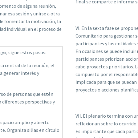
final se comparte e informa s
omento de alguna reunión,
nar esa sesión y unirse a otra
de fomentar la motivación, la
VI. En la sexta fase se propon
dad individual en el proceso de
Comunitario para gestionar s
participantes y las entidades 
En ocasiones se puede incluir 
y», sigue estos pasos:
participantes priorizan accio
a central de la reunión, el
cabo proyectos prioritarios. 
a generar interés y
compuesto por el responsable
implicada para que se puedan
proyectos o acciones planific
erso de personas que estén
n diferentes perspectivas y
VII. El plenario termina con un
espacio amplio y abierto
reflexionan sobre lo ocurrido.
. Organiza sillas en círculo
Es importante que cada partic