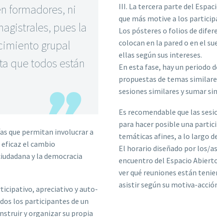
III. La tercera parte del Espac
en formadores, ni
que más motive a los particip
agistrales, pues la
Los pósteres o folios de difer
cimiento grupal
colocan en la pared o en el su
ellas según sus intereses.
ta que todos están
En esta fase, hay un periodo 
propuestas de temas similare
sesiones similares y sumar sin
Es recomendable que las sesio
para hacer posible una partici
s que permitan involucrar a
temáticas afines, a lo largo 
 eficaz el cambio
El horario diseñado por los/as
ciudadana y la democracia
encuentro del Espacio Abiert
ver qué reuniones están tenie
asistir según su motiva-acció
icipativo, apreciativo y auto-
dos los participantes de un
struir y organizar su propia