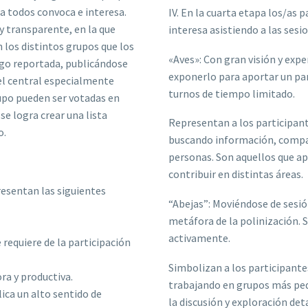
a todos convoca e interesa.
IV. En la cuarta etapa los/as 
y transparente, en la que
interesa asistiendo a las sesi
los distintos grupos que los
«Aves»: Con gran visión y exp
ego reportada, publicándose
exponerlo para aportar un pa
el central especialmente
turnos de tiempo limitado.
rupo pueden ser votadas en
 se logra crear una lista
Representan a los participan
o.
buscando información, compar
personas. Son aquellos que a
contribuir en distintas áreas.
esentan las siguientes
“Abejas”: Moviéndose de sesión
metáfora de la polinización. 
activamente.
 requiere de la participación
Simbolizan a los participante
ra y productiva.
trabajando en grupos más pe
lica un alto sentido de
la discusión y exploración det