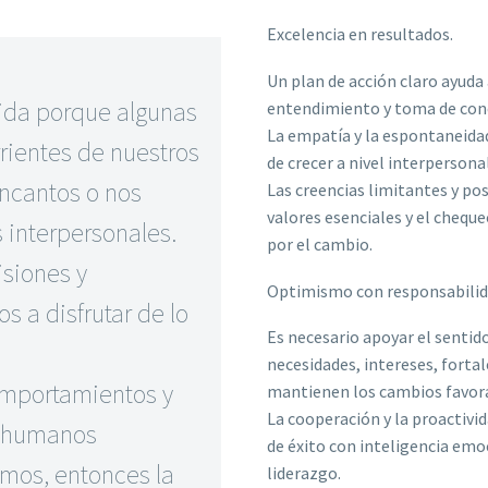
Excelencia en resultados.
Un plan de acción claro ayuda
vida porque algunas
entendimiento y toma de conc
La empatía y la espontaneidad
rientes de nuestros
de crecer a nivel interpersona
ncantos o nos
Las creencias limitantes y po
valores esenciales y el chequ
 interpersonales.
por el cambio.
siones y
Optimismo con responsabilid
 a disfrutar de lo
Es necesario apoyar el sentid
necesidades, intereses, forta
comportamientos y
mantienen los cambios favor
La cooperación y la proactiv
os humanos
de éxito con inteligencia emo
mos, entonces la
liderazgo.