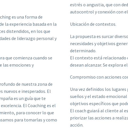
estrés o angustia, que con de
autocontrol y conexión con el
aching es una forma de
de la experiencia basada en la
Ubicación de contextos.
es distendidos, en los que
La propuesta es surcar diverso
dades de liderazgo personal y
necesidades y objetivos gener
determinado.
ura que comienza cuando se
El contexto está relacionado 
de las emociones y
desean alcanzar. Se explora el
Compromiso con acciones con
profundo de nuestra zona de
Una vez definidos los lugares
es nuevos e inesperados. El
sueños y el estado emociona
mpaña es un guía que te
objetivos específicos que podr
excelencia. El Coaching es el
El coach guiará al cliente al e
imiento, para conocer lo que
priorizar las acciones a reali
basamos para tomarlas y como
acción.