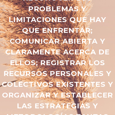
PROBLEMAS Y
LIMITACIONES QUE HAY
QUE ENFRENTAR;
COMUNICAR ABIERTA Y
CLARAMENTE ACERCA DE
ELLOS; REGISTRAR LOS
RECURSOS PERSONALES Y
COLECTIVOS EXISTENTES Y
ORGANIZAR Y ESTABLECER
LAS ESTRATEGIAS Y