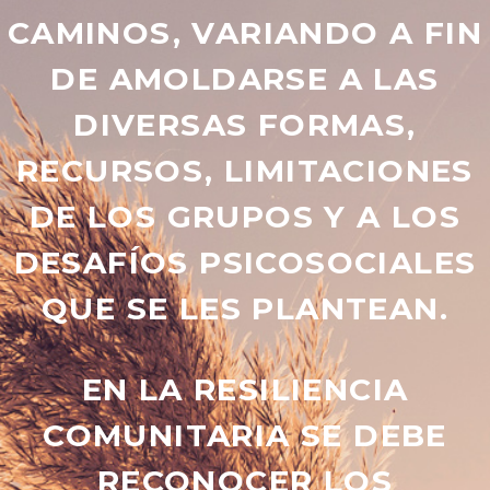
CAMINOS, VARIANDO A FIN
DE AMOLDARSE A LAS
DIVERSAS FORMAS,
RECURSOS, LIMITACIONES
DE LOS GRUPOS Y A LOS
DESAFÍOS PSICOSOCIALES
QUE SE LES PLANTEAN.
EN LA RESILIENCIA
COMUNITARIA SE DEBE
RECONOCER LOS