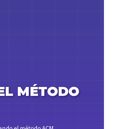
 EL MÉTODO
icando el método ACM