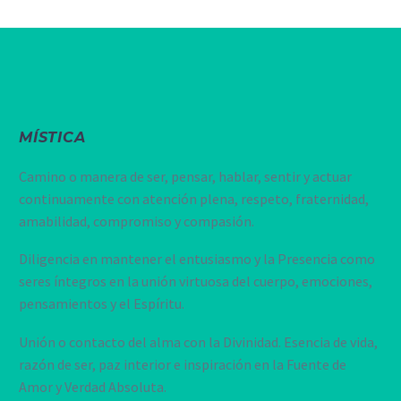
MÍSTICA
Camino o manera de ser, pensar, hablar, sentir y actuar
continuamente con atención plena, respeto, fraternidad,
amabilidad, compromiso y compasión.
Diligencia en mantener el entusiasmo y la Presencia como
seres íntegros en la unión virtuosa del cuerpo, emociones,
pensamientos y el Espíritu.
Unión o contacto del alma con la Divinidad. Esencia de vida,
razón de ser, paz interior e inspiración en la Fuente de
Amor y Verdad Absoluta.